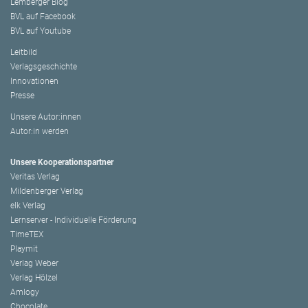
Lemberger Blog
BVL auf Facebook
BVL auf Youtube
Leitbild
Verlagsgeschichte
Innovationen
Presse
Unsere Autor:innen
Autor:in werden
Unsere Kooperationspartner
Veritas Verlag
Mildenberger Verlag
elk Verlag
Lernserver - Individuelle Förderung
TimeTEX
Playmit
Verlag Weber
Verlag Hölzel
Amlogy
Chocolate