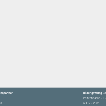
onspartner
Bildungsverlag L
Pointengasse 21-
ag
A-1170 Wien