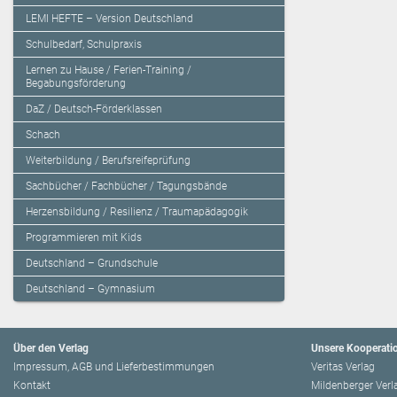
LEMI HEFTE – Version Deutschland
Schulbedarf, Schulpraxis
Lernen zu Hause / Ferien-Training /
Begabungsförderung
DaZ / Deutsch-Förderklassen
Schach
Weiterbildung / Berufsreifeprüfung
Sachbücher / Fachbücher / Tagungsbände
Herzensbildung / Resilienz / Traumapädagogik
Programmieren mit Kids
Deutschland – Grundschule
Deutschland – Gymnasium
Über den Verlag
Unsere Kooperati
Impressum, AGB und Lieferbestimmungen
Veritas Verlag
Kontakt
Mildenberger Verl