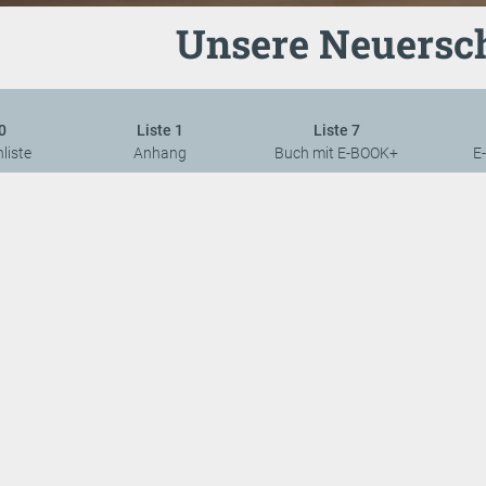
Unsere Neuersc
0
Liste 1
Liste 7
liste
Anhang
Buch mit E-BOOK+
E