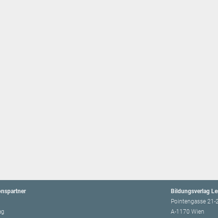
onspartner
Bildungsverlag L
Pointengasse 21-
ag
A-1170 Wien