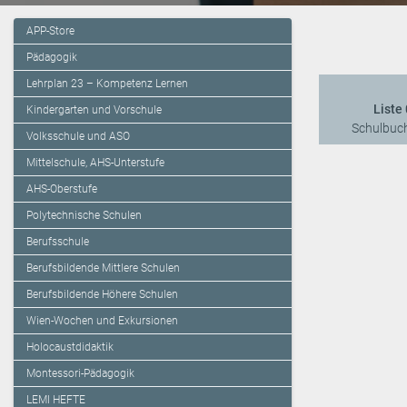
APP-Store
Pädagogik
Lehrplan 23 – Kompetenz Lernen
Liste 
Kindergarten und Vorschule
Schulbuch
Volksschule und ASO
Mittelschule, AHS-Unterstufe
AHS-Oberstufe
Polytechnische Schulen
Berufsschule
Berufsbildende Mittlere Schulen
Berufsbildende Höhere Schulen
Wien-Wochen und Exkursionen
Holocaustdidaktik
Montessori-Pädagogik
LEMI HEFTE