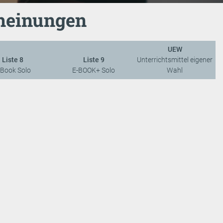
heinungen
UEW
Liste 8
Liste 9
Unterrichtsmittel eigener
-Book Solo
E-BOOK+ Solo
Wahl