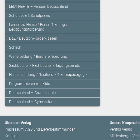
LEMI HEFTE – Version Deutschland
Schulbedarf, Schulpraxis
Lernen zu Hause / Ferien-Training /
Begabungsförderung
DaZ / Deutsch-Förderklassen
Schach
Weiterbildung / Berufsreifeprüfung
Sachbücher / Fachbücher / Tagungsbände
Herzensbildung / Resilienz / Traumapädagogik
Programmieren mit Kids
Deutschland – Grundschule
Deutschland – Gymnasium
Über den Verlag
Unsere Kooperati
Impressum, AGB und Lieferbestimmungen
Veritas Verlag
Kontakt
Mildenberger Verl