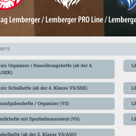
HEFTE
sic Organizer / Hausübungshefte (ab der 4.
LE
S/SEK)
sic Schulhefte (ab der 4. Klasse VS/SEK)
L
aufgabenhefte / Organizer (VS)
L
rikhefte mit Spurhalteassistent (VS)
L
belhefte (ab der 2. Klasse VS/ASO)