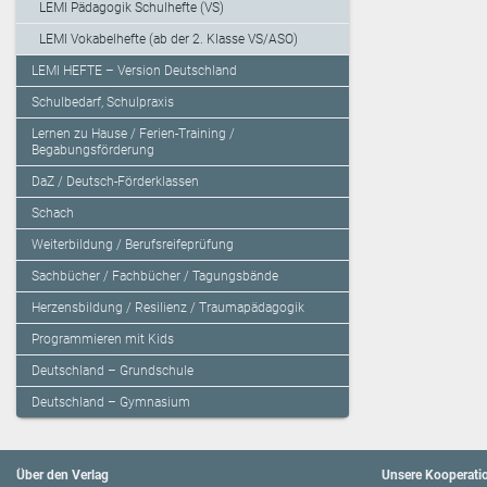
LEMI Pädagogik Schulhefte (VS)
LEMI Vokabelhefte (ab der 2. Klasse VS/ASO)
LEMI HEFTE – Version Deutschland
Schulbedarf, Schulpraxis
Lernen zu Hause / Ferien-Training /
Begabungsförderung
DaZ / Deutsch-Förderklassen
Schach
Weiterbildung / Berufsreifeprüfung
Sachbücher / Fachbücher / Tagungsbände
Herzensbildung / Resilienz / Traumapädagogik
Programmieren mit Kids
Deutschland – Grundschule
Deutschland – Gymnasium
Über den Verlag
Unsere Kooperati