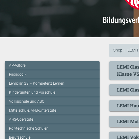
Shop
LEMI 
APP-Store
LEMI Clas
Klasse V
Pädagogik
Lehrplan 23 – Kompetenz Lernen
LEMI Clas
Kindergarten und Vorschule
Volksschule und ASO
LEMI Haus
Mittelschule, AHS-Unterstufe
AHS-Oberstufe
LEMI Moto
Polytechnische Schulen
LEMI Voka
Berufsschule