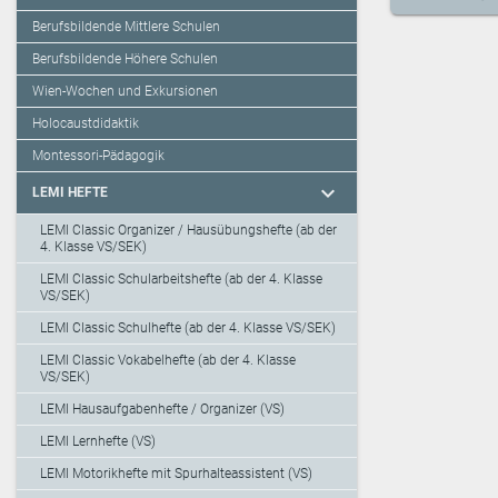
Berufsbildende Mittlere Schulen
Berufsbildende Höhere Schulen
Wien-Wochen und Exkursionen
Holocaustdidaktik
Montessori-Pädagogik
expand_more
LEMI HEFTE
LEMI Classic Organizer / Hausübungshefte (ab der
4. Klasse VS/SEK)
LEMI Classic Schularbeitshefte (ab der 4. Klasse
VS/SEK)
LEMI Classic Schulhefte (ab der 4. Klasse VS/SEK)
LEMI Classic Vokabelhefte (ab der 4. Klasse
VS/SEK)
LEMI Hausaufgabenhefte / Organizer (VS)
LEMI Lernhefte (VS)
LEMI Motorikhefte mit Spurhalteassistent (VS)