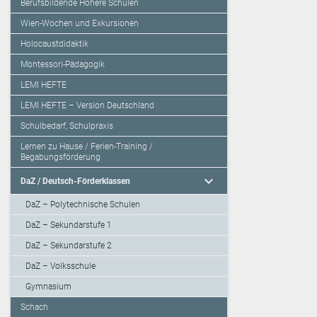
Berufsbildende Höhere Schulen
Wien-Wochen und Exkursionen
Holocaustdidaktik
Montessori-Pädagogik
LEMI HEFTE
LEMI HEFTE – Version Deutschland
Schulbedarf, Schulpraxis
Lernen zu Hause / Ferien-Training /
Begabungsförderung
expand_more
DaZ / Deutsch-Förderklassen
DaZ – Polytechnische Schulen
DaZ – Sekundarstufe 1
DaZ – Sekundarstufe 2
DaZ – Volksschule
Gymnasium
Schach