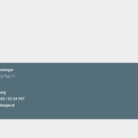
emberger
23/Top 11
ung
650 / 33 24 997
berger.at