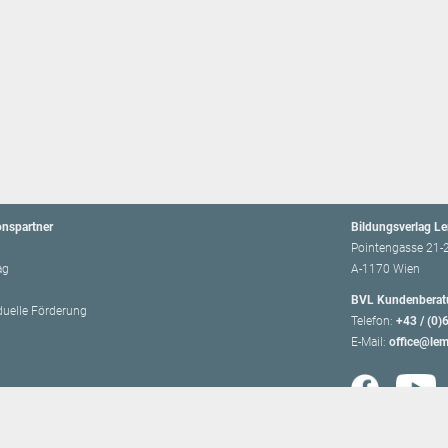
onspartner
Bildungsverlag L
Pointengasse 21-
ag
A-1170 Wien
BVL Kundenberat
iduelle Förderung
Telefon:
+43 / (0)
E-Mail:
office@lem