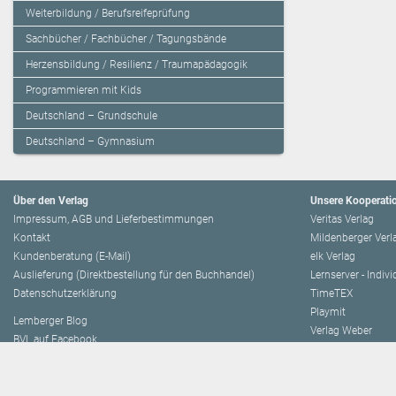
Weiterbildung / Berufsreifeprüfung
Sachbücher / Fachbücher / Tagungsbände
Herzensbildung / Resilienz / Traumapädagogik
Programmieren mit Kids
Deutschland – Grundschule
Deutschland – Gymnasium
Über den Verlag
Unsere Kooperati
Impressum, AGB und Lieferbestimmungen
Veritas Verlag
Kontakt
Mildenberger Verl
Kundenberatung (E-Mail)
elk Verlag
Auslieferung (Direktbestellung für den Buchhandel)
Lernserver - Indiv
Datenschutzerklärung
TimeTEX
Playmit
Lemberger Blog
Verlag Weber
BVL auf Facebook
Verlag Hölzel
BVL auf Youtube
Amlogy
Leitbild
Chocolate