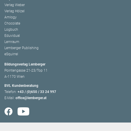
Verlag Weber
Verlag Hölzel
Amlogy
Chocolate
Logbuch
Eduvidual
Lernraum
Lemberger Publishing
eSquirrel
Bildungsverlag Lemberger
Pointengasse 21-23/Top 11
A-1170 Wien
BVL Kundenberatung
Telefon:
+43 / (0)650 / 33 24 997
E-Mail:
office@lemberger.at