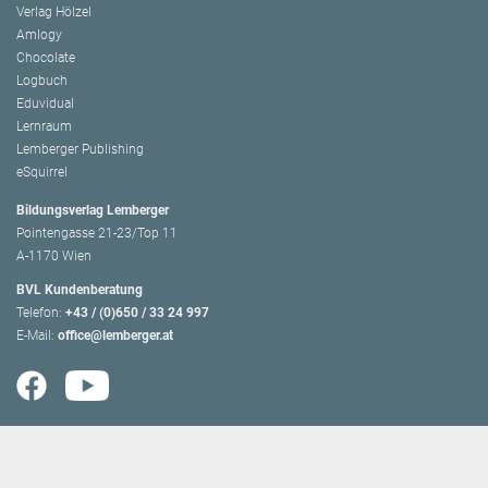
Verlag Hölzel
Amlogy
Chocolate
Logbuch
Eduvidual
Lernraum
Lemberger Publishing
eSquirrel
Bildungsverlag Lemberger
Pointengasse 21-23/Top 11
A-1170 Wien
BVL Kundenberatung
Telefon:
+43 / (0)650 / 33 24 997
E-Mail:
office@lemberger.at