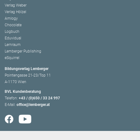
Verlag Weber
Verlag Hölzel
Amlogy
Chocolate
Logbuch
Eduvidual
Lernraum
Lemberger Publishing
eSquirrel
Bildungsverlag Lemberger
Pointengasse 21-23/Top 11
A-1170 Wien
BVL Kundenberatung
Telefon:
+43 / (0)650 / 33 24 997
E-Mail:
office@lemberger.at