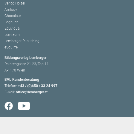
Verlag Hölzel
Amlogy
Chocolate
Logbuch
Eduvidual
Lernraum
Lemberger Publishing
eSquirrel
Bildungsverlag Lemberger
Pointengasse 21-23/Top 11
A-1170 Wien
BVL Kundenberatung
Telefon:
+43 / (0)650 / 33 24 997
E-Mail:
office@lemberger.at