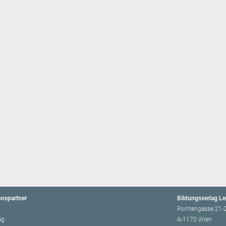
onspartner
Bildungsverlag L
Pointengasse 21-
ag
A-1170 Wien