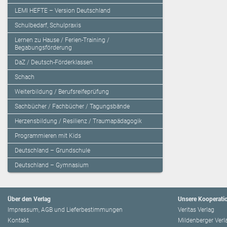
LEMI HEFTE – Version Deutschland
Schulbedarf, Schulpraxis
Lernen zu Hause / Ferien-Training /
Begabungsförderung
DaZ / Deutsch-Förderklassen
Schach
Weiterbildung / Berufsreifeprüfung
Sachbücher / Fachbücher / Tagungsbände
Herzensbildung / Resilienz / Traumapädagogik
Programmieren mit Kids
Deutschland – Grundschule
Deutschland – Gymnasium
Über den Verlag
Unsere Kooperati
Impressum, AGB und Lieferbestimmungen
Veritas Verlag
Kontakt
Mildenberger Verl