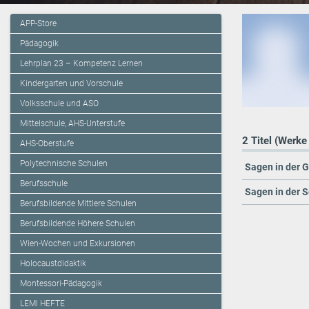
APP-Store
Pädagogik
Lehrplan 23 – Kompetenz Lernen
Kindergarten und Vorschule
Volksschule und ASO
Mittelschule, AHS-Unterstufe
2 Titel (Werke
AHS-Oberstufe
Polytechnische Schulen
Sagen in der 
Berufsschule
Sagen in der 
Berufsbildende Mittlere Schulen
Berufsbildende Höhere Schulen
Wien-Wochen und Exkursionen
Holocaustdidaktik
Montessori-Pädagogik
LEMI HEFTE