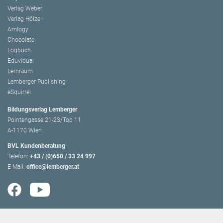
Verlag Weber
Verlag Hölzel
Amlogy
Chocolate
Logbuch
Eduvidual
Lernraum
Lemberger Publishing
eSquirrel
Bildungsverlag Lemberger
Pointengasse 21-23/Top 11
A-1170 Wien
BVL Kundenberatung
Telefon:
+43 / (0)650 / 33 24 997
E-Mail:
office@lemberger.at