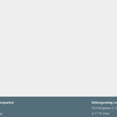
onspartner
Bildungsverlag L
Pointengasse 21-
ag
A-1170 Wien