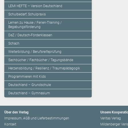
LEMI HEFTE – Version Deutschland
Schulbedarf, Schulpraxis
Lernen zu Hause / Ferien-Training /
Begabungsförderung
DaZ / Deutsch-Förderklassen
Schach
Weiterbildung / Berufsreifeprüfung
Sachbücher / Fachbücher / Tagungsbände
Herzensbildung / Resilienz / Traumapädagogik
Programmieren mit Kids
Deutschland – Grundschule
Deutschland – Gymnasium
Über den Verlag
Unsere Kooperati
Impressum, AGB und Lieferbestimmungen
Veritas Verlag
Kontakt
Mildenberger Verl