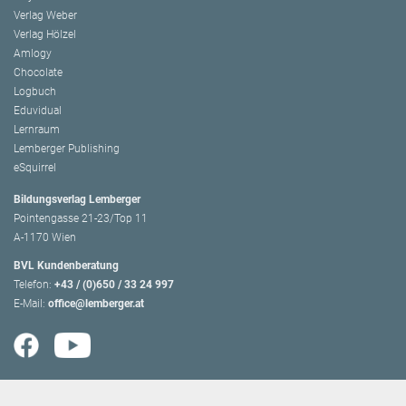
Verlag Weber
Verlag Hölzel
Amlogy
Chocolate
Logbuch
Eduvidual
Lernraum
Lemberger Publishing
eSquirrel
Bildungsverlag Lemberger
Pointengasse 21-23/Top 11
A-1170 Wien
BVL Kundenberatung
Telefon:
+43 / (0)650 / 33 24 997
E-Mail:
office@lemberger.at