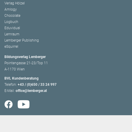
Verlag Hölzel
Amlogy
Chocolate
Logbuch
Eduvidual
Lernraum
Lemberger Publishing
eSquirrel
Bildungsverlag Lemberger
Pointengasse 21-23/Top 11
A-1170 Wien
BVL Kundenberatung
Telefon:
+43 / (0)650 / 33 24 997
E-Mail:
office@lemberger.at