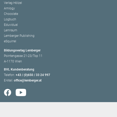
Verlag Hölzel
Amlogy
Chocolate
Logbuch
Eduvidual
Lernraum
Lemberger Publishing
eSquirrel
Bildungsverlag Lemberger
Pointengasse 21-23/Top 11
A-1170 Wien
BVL Kundenberatung
Telefon:
+43 / (0)650 / 33 24 997
E-Mail:
office@lemberger.at