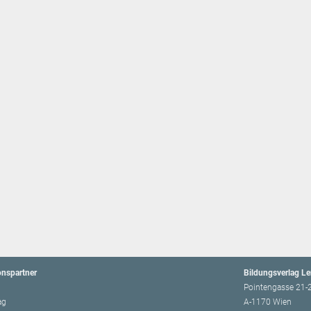
onspartner
Bildungsverlag L
Pointengasse 21-
ag
A-1170 Wien