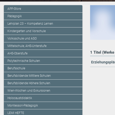
APP-Store
Pädagogik
Lehrplan 23 – Kompetenz Lernen
Kindergarten und Vorschule
Volksschule und ASO
Mittelschule, AHS-Unterstufe
1 Titel (Werke
AHS-Oberstufe
Polytechnische Schulen
Erziehungsplä
Berufsschule
Berufsbildende Mittlere Schulen
Berufsbildende Höhere Schulen
Wien-Wochen und Exkursionen
Holocaustdidaktik
Montessori-Pädagogik
LEMI HEFTE