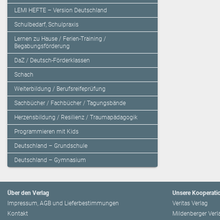
LEMI HEFTE – Version Deutschland
Schulbedarf, Schulpraxis
Lernen zu Hause / Ferien-Training /
Begabungsförderung
DaZ / Deutsch-Förderklassen
Schach
Weiterbildung / Berufsreifeprüfung
Sachbücher / Fachbücher / Tagungsbände
Herzensbildung / Resilienz / Traumapädagogik
Programmieren mit Kids
Deutschland – Grundschule
Deutschland – Gymnasium
Über den Verlag
Unsere Kooperati
Impressum, AGB und Lieferbestimmungen
Veritas Verlag
Kontakt
Mildenberger Verl