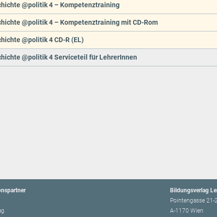
hichte @politik 4 – Kompetenztraining
hichte @politik 4 – Kompetenztraining mit CD-Rom
ichte @politik 4 CD-R (EL)
ichte @politik 4 Serviceteil für LehrerInnen
onspartner
Bildungsverlag L
Pointengasse 21-
ag
A-1170 Wien