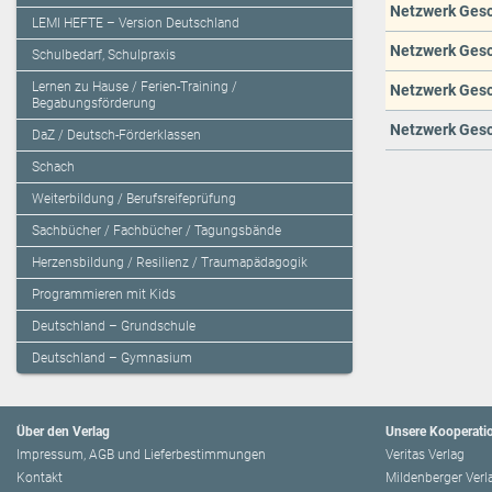
Netzwerk Gesc
LEMI HEFTE – Version Deutschland
Netzwerk Gesc
Schulbedarf, Schulpraxis
Lernen zu Hause / Ferien-Training /
Netzwerk Gesch
Begabungsförderung
Netzwerk Gesch
DaZ / Deutsch-Förderklassen
Schach
Weiterbildung / Berufsreifeprüfung
Sachbücher / Fachbücher / Tagungsbände
Herzensbildung / Resilienz / Traumapädagogik
Programmieren mit Kids
Deutschland – Grundschule
Deutschland – Gymnasium
Über den Verlag
Unsere Kooperati
Impressum, AGB und Lieferbestimmungen
Veritas Verlag
Kontakt
Mildenberger Verl