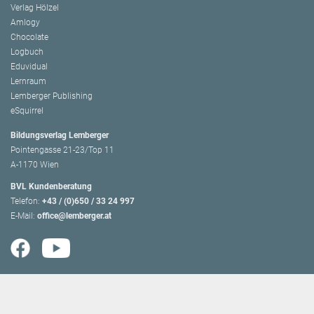
Verlag Hölzel
Amlogy
Chocolate
Logbuch
Eduvidual
Lernraum
Lemberger Publishing
eSquirrel
Bildungsverlag Lemberger
Pointengasse 21-23/Top 11
A-1170 Wien
BVL Kundenberatung
Telefon:
+43 / (0)650 / 33 24 997
E-Mail:
office@lemberger.at