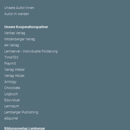
Unsere Autor:innen
Autor:in werden
Unsere Kooperationspartner
Veritas Verlag
Mildenberger Verlag
elk Verlag
Lernserver - Individuelle Förderung
TimeTEX
Playmit
Verlag Weber
Verlag Hölzel
Amlogy
Chocolate
Logbuch
Eduvidual
Lernraum
Lemberger Publishing
eSquirrel
Bildungsverlag Lemberger