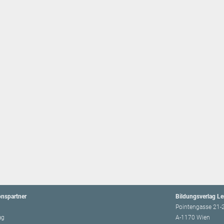
onspartner
Bildungsverlag L
Pointengasse 21-
ag
A-1170 Wien