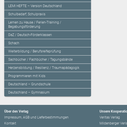
LEMI HEFTE – Version Deutschland
Schulbedarf, Schulpraxis
Lernen zu Hause / Ferien-Training /
Begabungsförderung
DaZ / Deutsch-Förderklassen
Schach
Weiterbildung / Berufsreifeprüfung
Sachbücher / Fachbücher / Tagungsbände
Herzensbildung / Resilienz / Traumapädagogik
Programmieren mit Kids
Deutschland – Grundschule
Deutschland – Gymnasium
Über den Verlag
Unsere Kooperati
Impressum, AGB und Lieferbestimmungen
Veritas Verlag
Kontakt
Mildenberger Verl