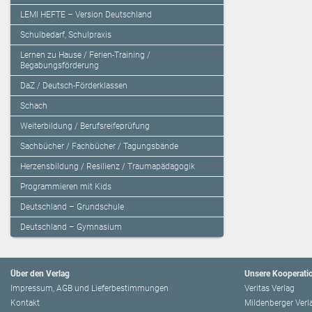
LEMI HEFTE – Version Deutschland
Schulbedarf, Schulpraxis
Lernen zu Hause / Ferien-Training /
Begabungsförderung
DaZ / Deutsch-Förderklassen
Schach
Weiterbildung / Berufsreifeprüfung
Sachbücher / Fachbücher / Tagungsbände
Herzensbildung / Resilienz / Traumapädagogik
Programmieren mit Kids
Deutschland – Grundschule
Deutschland – Gymnasium
Über den Verlag
Unsere Kooperati
Impressum, AGB und Lieferbestimmungen
Veritas Verlag
Kontakt
Mildenberger Verl