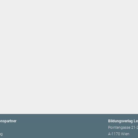
onspartner
Bildungsverlag L
Pointengasse 21-
ag
A-1170 Wien