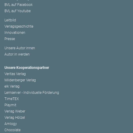
BVL auf Facebook
BVL auf Youtube
Leitbild
Verlagsgeschichte
Innovationen
Presse
Unsere Autor:innen
Autor:in werden
Unsere Kooperationspartner
Veritas Verlag
Mildenberger Verlag
elk Verlag
Lernserver - Individuelle Förderung
TimeTEX
Playmit
Verlag Weber
Verlag Hölzel
Amlogy
Chocolate