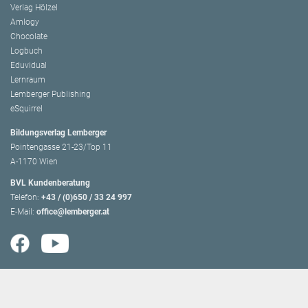
Verlag Hölzel
Amlogy
Chocolate
Logbuch
Eduvidual
Lernraum
Lemberger Publishing
eSquirrel
Bildungsverlag Lemberger
Pointengasse 21-23/Top 11
A-1170 Wien
BVL Kundenberatung
Telefon:
+43 / (0)650 / 33 24 997
E-Mail:
office@lemberger.at