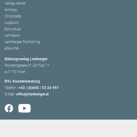
Verlag Hölzel
Amlogy
Chocolate
Logbuch
Eduvidual
Lernraum
Lemberger Publishing
eSquirrel
Bildungsverlag Lemberger
Pointengasse 21-23/Top 11
A-1170 Wien
BVL Kundenberatung
Telefon:
+43 / (0)650 / 33 24 997
E-Mail:
office@lemberger.at