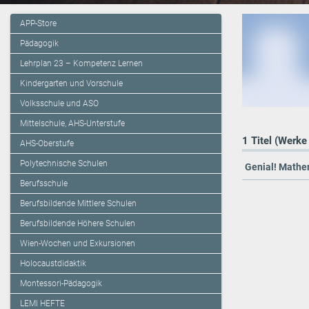
APP-Store
Pädagogik
Lehrplan 23 – Kompetenz Lernen
Kindergarten und Vorschule
Volksschule und ASO
Mittelschule, AHS-Unterstufe
1 Titel (Werke
AHS-Oberstufe
Polytechnische Schulen
Genial! Mathem
Berufsschule
Berufsbildende Mittlere Schulen
Berufsbildende Höhere Schulen
Wien-Wochen und Exkursionen
Holocaustdidaktik
Montessori-Pädagogik
LEMI HEFTE