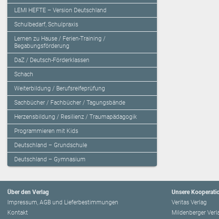
LEMI HEFTE – Version Deutschland
Schulbedarf, Schulpraxis
Lernen zu Hause / Ferien-Training /
Begabungsförderung
DaZ / Deutsch-Förderklassen
Schach
Weiterbildung / Berufsreifeprüfung
Sachbücher / Fachbücher / Tagungsbände
Herzensbildung / Resilienz / Traumapädagogik
Programmieren mit Kids
Deutschland – Grundschule
Deutschland – Gymnasium
Über den Verlag
Unsere Kooperati
Impressum, AGB und Lieferbestimmungen
Veritas Verlag
Kontakt
Mildenberger Verl