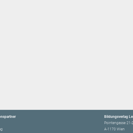
onspartner
Bildungsverlag L
Pointengasse 21-
ag
A-1170 Wien