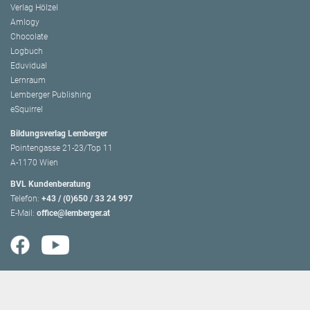
Verlag Hölzel
Amlogy
Chocolate
Logbuch
Eduvidual
Lernraum
Lemberger Publishing
eSquirrel
Bildungsverlag Lemberger
Pointengasse 21-23/Top 11
A-1170 Wien
BVL Kundenberatung
Telefon:
+43 / (0)650 / 33 24 997
E-Mail:
office@lemberger.at