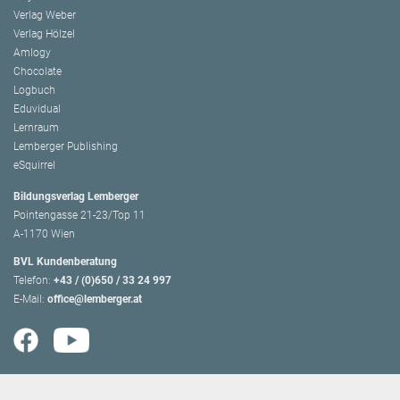
Verlag Weber
Verlag Hölzel
Amlogy
Chocolate
Logbuch
Eduvidual
Lernraum
Lemberger Publishing
eSquirrel
Bildungsverlag Lemberger
Pointengasse 21-23/Top 11
A-1170 Wien
BVL Kundenberatung
Telefon:
+43 / (0)650 / 33 24 997
E-Mail:
office@lemberger.at