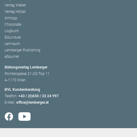
Verlag Weber
Verlag Hölzel
Amlogy
Chocolate
Logbuch
Eduvidual
Lernraum
Lemberger Publishing
eSquirrel
Bildungsverlag Lemberger
Pointengasse 21-23/Top 11
A-1170 Wien
BVL Kundenberatung
Telefon:
+43 / (0)650 / 33 24 997
E-Mail:
office@lemberger.at