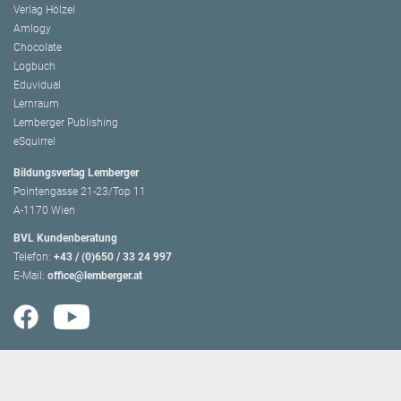
Verlag Hölzel
Amlogy
Chocolate
Logbuch
Eduvidual
Lernraum
Lemberger Publishing
eSquirrel
Bildungsverlag Lemberger
Pointengasse 21-23/Top 11
A-1170 Wien
BVL Kundenberatung
Telefon:
+43 / (0)650 / 33 24 997
E-Mail:
office@lemberger.at