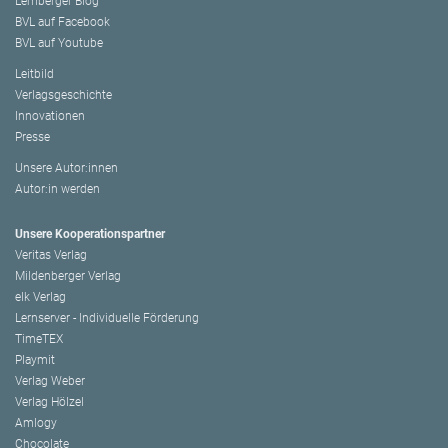
Lemberger Blog
BVL auf Facebook
BVL auf Youtube
Leitbild
Verlagsgeschichte
Innovationen
Presse
Unsere Autor:innen
Autor:in werden
Unsere Kooperationspartner
Veritas Verlag
Mildenberger Verlag
elk Verlag
Lernserver - Individuelle Förderung
TimeTEX
Playmit
Verlag Weber
Verlag Hölzel
Amlogy
Chocolate