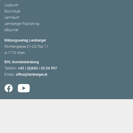
Logbuch
Eduvidual
Lernraum
Lemberger Publishing
eSquirrel
Bildungsverlag Lemberger
Pointengasse 21-23/Top 11
A-1170 Wien
BVL Kundenberatung
Telefon:
+43 / (0)650 / 33 24 997
E-Mail:
office@lemberger.at