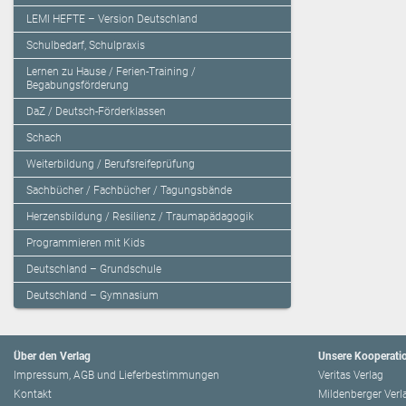
LEMI HEFTE – Version Deutschland
Schulbedarf, Schulpraxis
Lernen zu Hause / Ferien-Training /
Begabungsförderung
DaZ / Deutsch-Förderklassen
Schach
Weiterbildung / Berufsreifeprüfung
Sachbücher / Fachbücher / Tagungsbände
Herzensbildung / Resilienz / Traumapädagogik
Programmieren mit Kids
Deutschland – Grundschule
Deutschland – Gymnasium
Über den Verlag
Unsere Kooperati
Impressum, AGB und Lieferbestimmungen
Veritas Verlag
Kontakt
Mildenberger Verl