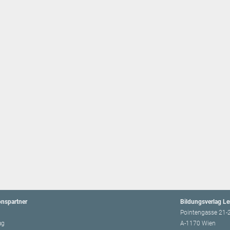
onspartner
Bildungsverlag L
Pointengasse 21-
ag
A-1170 Wien