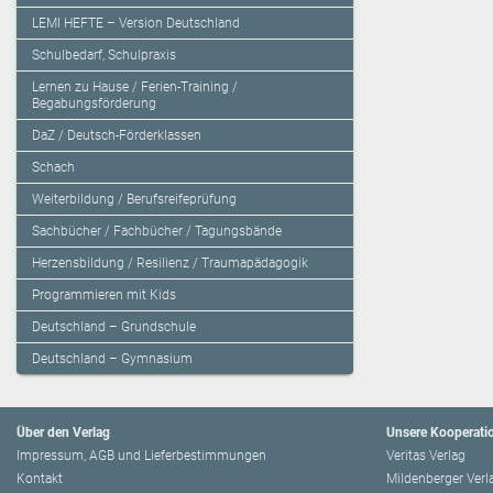
LEMI HEFTE – Version Deutschland
Schulbedarf, Schulpraxis
Lernen zu Hause / Ferien-Training /
Begabungsförderung
DaZ / Deutsch-Förderklassen
Schach
Weiterbildung / Berufsreifeprüfung
Sachbücher / Fachbücher / Tagungsbände
Herzensbildung / Resilienz / Traumapädagogik
Programmieren mit Kids
Deutschland – Grundschule
Deutschland – Gymnasium
Über den Verlag
Unsere Kooperati
Impressum, AGB und Lieferbestimmungen
Veritas Verlag
Kontakt
Mildenberger Verl