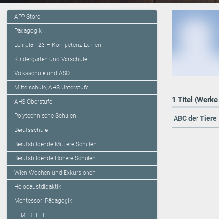
APP-Store
Pädagogik
Lehrplan 23 – Kompetenz Lernen
Kindergarten und Vorschule
Volksschule und ASO
Mittelschule, AHS-Unterstufe
1 Titel (Werke
AHS-Oberstufe
Polytechnische Schulen
ABC der Tiere 
Berufsschule
Berufsbildende Mittlere Schulen
Berufsbildende Höhere Schulen
Wien-Wochen und Exkursionen
Holocaustdidaktik
Montessori-Pädagogik
LEMI HEFTE