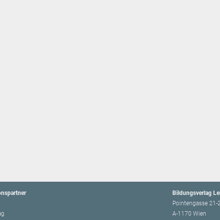
onspartner
Bildungsverlag L
Pointengasse 21-
ag
A-1170 Wien