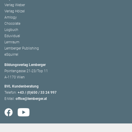
Verlag Weber
Verlag Hölzel
Amlogy
Chocolate
Logbuch
Eduvidual
Lernraum
Lemberger Publishing
eSquirrel
Bildungsverlag Lemberger
Pointengasse 21-23/Top 11
A-1170 Wien
BVL Kundenberatung
Telefon:
+43 / (0)650 / 33 24 997
E-Mail:
office@lemberger.at