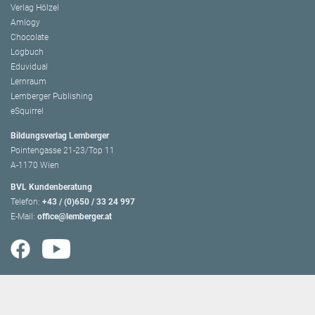
Verlag Hölzel
Amlogy
Chocolate
Logbuch
Eduvidual
Lernraum
Lemberger Publishing
eSquirrel
Bildungsverlag Lemberger
Pointengasse 21-23/Top 11
A-1170 Wien
BVL Kundenberatung
Telefon:
+43 / (0)650 / 33 24 997
E-Mail:
office@lemberger.at