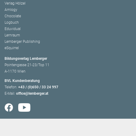
Verlag Hölzel
Amlogy
Chocolate
Logbuch
Eduvidual
Lernraum
Lemberger Publishing
eSquirrel
Bildungsverlag Lemberger
Pointengasse 21-23/Top 11
A-1170 Wien
BVL Kundenberatung
Telefon:
+43 / (0)650 / 33 24 997
E-Mail:
office@lemberger.at