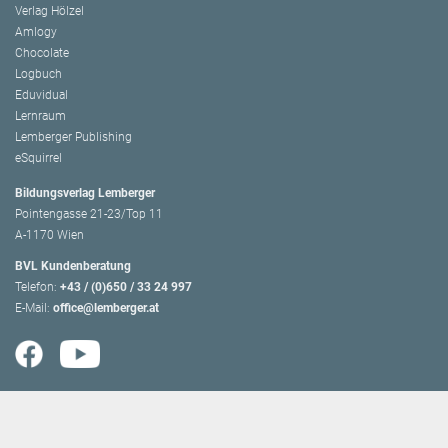
Verlag Hölzel
Amlogy
Chocolate
Logbuch
Eduvidual
Lernraum
Lemberger Publishing
eSquirrel
Bildungsverlag Lemberger
Pointengasse 21-23/Top 11
A-1170 Wien
BVL Kundenberatung
Telefon:
+43 / (0)650 / 33 24 997
E-Mail:
office@lemberger.at