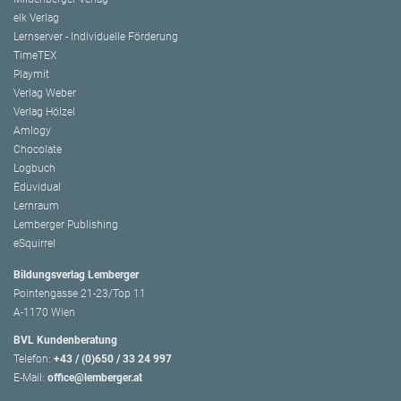
elk Verlag
Lernserver - Individuelle Förderung
TimeTEX
Playmit
Verlag Weber
Verlag Hölzel
Amlogy
Chocolate
Logbuch
Eduvidual
Lernraum
Lemberger Publishing
eSquirrel
Bildungsverlag Lemberger
Pointengasse 21-23/Top 11
A-1170 Wien
BVL Kundenberatung
Telefon:
+43 / (0)650 / 33 24 997
E-Mail:
office@lemberger.at