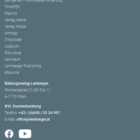
Lernserver - Individuelle Förderung
TimeTEX
Playmit
Verlag Weber
Verlag Hölzel
Amlogy
Chocolate
Logbuch
Eduvidual
Lernraum
Lemberger Publishing
eSquirrel
Bildungsverlag Lemberger
Pointengasse 21-23/Top 11
A-1170 Wien
BVL Kundenberatung
Telefon:
+43 / (0)650 / 33 24 997
E-Mail:
office@lemberger.at