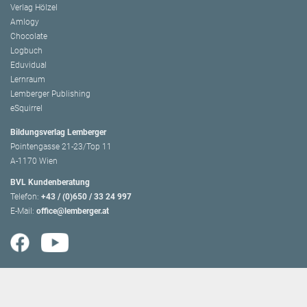
Verlag Hölzel
Amlogy
Chocolate
Logbuch
Eduvidual
Lernraum
Lemberger Publishing
eSquirrel
Bildungsverlag Lemberger
Pointengasse 21-23/Top 11
A-1170 Wien
BVL Kundenberatung
Telefon:
+43 / (0)650 / 33 24 997
E-Mail:
office@lemberger.at