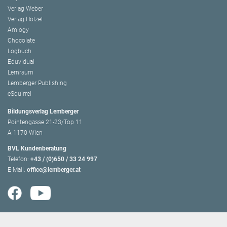
Verlag Weber
Verlag Hölzel
Amlogy
Chocolate
Logbuch
Eduvidual
Lernraum
Lemberger Publishing
eSquirrel
Bildungsverlag Lemberger
Pointengasse 21-23/Top 11
A-1170 Wien
BVL Kundenberatung
Telefon:
+43 / (0)650 / 33 24 997
E-Mail:
office@lemberger.at