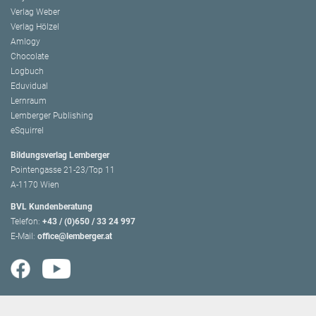
Verlag Weber
Verlag Hölzel
Amlogy
Chocolate
Logbuch
Eduvidual
Lernraum
Lemberger Publishing
eSquirrel
Bildungsverlag Lemberger
Pointengasse 21-23/Top 11
A-1170 Wien
BVL Kundenberatung
Telefon:
+43 / (0)650 / 33 24 997
E-Mail:
office@lemberger.at