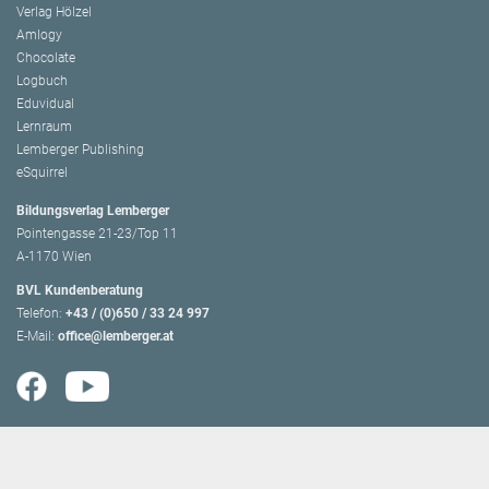
Verlag Hölzel
Amlogy
Chocolate
Logbuch
Eduvidual
Lernraum
Lemberger Publishing
eSquirrel
Bildungsverlag Lemberger
Pointengasse 21-23/Top 11
A-1170 Wien
BVL Kundenberatung
Telefon:
+43 / (0)650 / 33 24 997
E-Mail:
office@lemberger.at