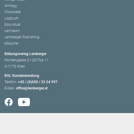
Amlogy
Chocolate
Logbuch
Eduvidual
Lernraum
Lemberger Publishing
eSquirrel
Bildungsverlag Lemberger
Pointengasse 21-23/Top 11
A-1170 Wien
BVL Kundenberatung
Telefon:
+43 / (0)650 / 33 24 997
E-Mail:
office@lemberger.at