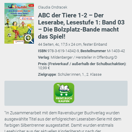
Claudia Ondracek
ABC der Tiere 1-2 – Der
Leserabe, Lesestufe 1: Band 03
– Die Bolzplatz-Bande macht
das Spiel!
44 Seiten, 4c, 17,5 x 24 cm, fester Einband
ISBN
978-3-619-14342-9,
Bestellnummer
M-1403-42
Verlag
: Mildenberger / Hersteller in Offenburg/D
Preis (Freiverkauf / außerhalb der Schulbuchaktion)
:
10,99 €
Zielgruppe
: Schüler:innen, 1., 2. Klasse
“In Zusammenarbeit mit dem Ravensburger Buchverlag wurden
ausgewählte Titel aus der erfolgreichen Leseraben-Serie mit dem
farbigen Silbentrenner ausgestattet. Damit wurden erstmals
Lesebücher aus der aktuellen Kinderliteratur nach der