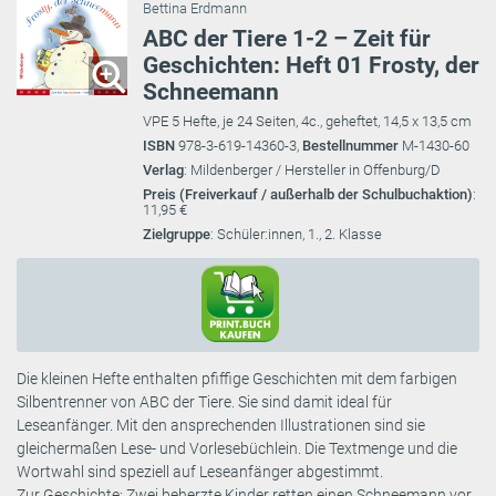
Bettina Erdmann
ABC der Tiere 1-2 – Zeit für
Geschichten: Heft 01 Frosty, der
Schneemann
VPE 5 Hefte, je 24 Seiten, 4c., geheftet, 14,5 x 13,5 cm
ISBN
978-3-619-14360-3,
Bestellnummer
M-1430-60
Verlag
: Mildenberger / Hersteller in Offenburg/D
Preis (Freiverkauf / außerhalb der Schulbuchaktion)
:
11,95 €
Zielgruppe
: Schüler:innen, 1., 2. Klasse
Die kleinen Hefte enthalten pfiffige Geschichten mit dem farbigen
Silbentrenner von ABC der Tiere. Sie sind damit ideal für
Leseanfänger. Mit den ansprechenden Illustrationen sind sie
gleichermaßen Lese- und Vorlesebüchlein. Die Textmenge und die
Wortwahl sind speziell auf Leseanfänger abgestimmt.
Zur Geschichte: Zwei beherzte Kinder retten einen Schneemann vor