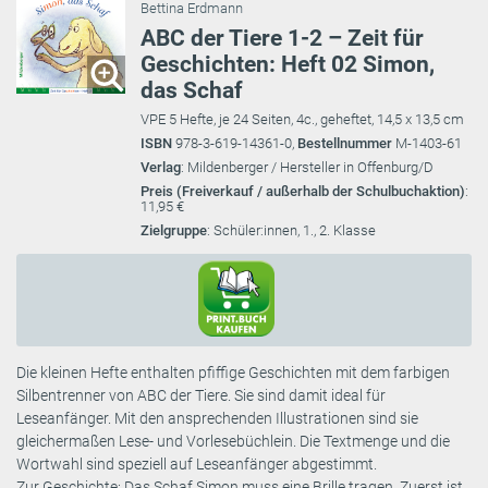
Bettina Erdmann
ABC der Tiere 1-2 – Zeit für
Geschichten: Heft 02 Simon,
das Schaf
VPE 5 Hefte, je 24 Seiten, 4c., geheftet, 14,5 x 13,5 cm
ISBN
978-3-619-14361-0,
Bestellnummer
M-1403-61
Verlag
: Mildenberger / Hersteller in Offenburg/D
Preis (Freiverkauf / außerhalb der Schulbuchaktion)
:
11,95 €
Zielgruppe
: Schüler:innen, 1., 2. Klasse
Die kleinen Hefte enthalten pfiffige Geschichten mit dem farbigen
Silbentrenner von ABC der Tiere. Sie sind damit ideal für
Leseanfänger. Mit den ansprechenden Illustrationen sind sie
gleichermaßen Lese- und Vorlesebüchlein. Die Textmenge und die
Wortwahl sind speziell auf Leseanfänger abgestimmt.
Zur Geschichte: Das Schaf Simon muss eine Brille tragen. Zuerst ist