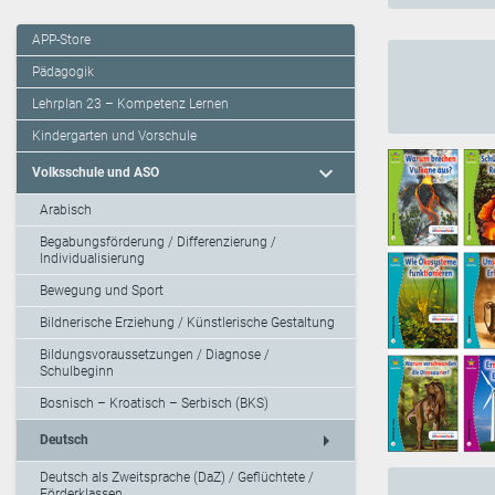
APP-Store
Pädagogik
Lehrplan 23 – Kompetenz Lernen
Kindergarten und Vorschule
expand_more
Volksschule und ASO
Arabisch
Begabungsförderung / Differenzierung /
Individualisierung
Bewegung und Sport
Bildnerische Erziehung / Künstlerische Gestaltung
Bildungsvoraussetzungen / Diagnose /
Schulbeginn
Bosnisch – Kroatisch – Serbisch (BKS)
arrow_right
Deutsch
Deutsch als Zweitsprache (DaZ) / Geflüchtete /
Förderklassen