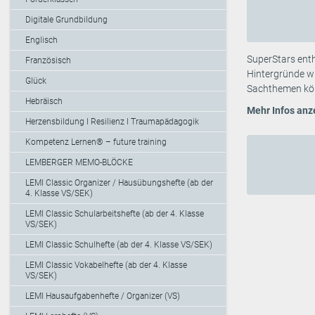
Digitale Grundbildung
Englisch
SuperStars enth
Französisch
Hintergründe wi
Glück
Sachthemen könn
Hebräisch
Mehr Infos anz
Herzensbildung I Resilienz I Traumapädagogik
Kompetenz Lernen® – future training
LEMBERGER MEMO-BLÖCKE
LEMI Classic Organizer / Hausübungshefte (ab der
4. Klasse VS/SEK)
LEMI Classic Schularbeitshefte (ab der 4. Klasse
VS/SEK)
LEMI Classic Schulhefte (ab der 4. Klasse VS/SEK)
LEMI Classic Vokabelhefte (ab der 4. Klasse
VS/SEK)
LEMI Hausaufgabenhefte / Organizer (VS)