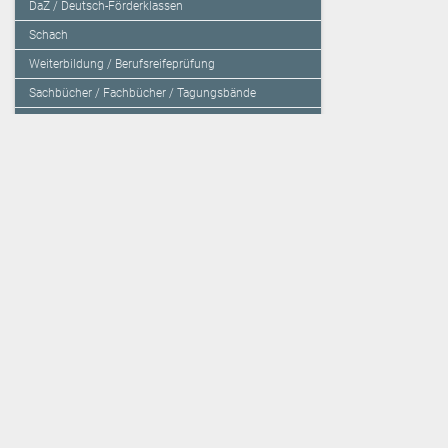
DaZ / Deutsch-Förderklassen
Schach
Weiterbildung / Berufsreifeprüfung
Sachbücher / Fachbücher / Tagungsbände
Herzensbildung / Resilienz / Traumapädagogik
Programmieren mit Kids
Deutschland – Grundschule
Deutschland – Gymnasium
Über den Verlag
Unsere Kooperati
Impressum, AGB und Lieferbestimmungen
Veritas Verlag
Kontakt
Mildenberger Verl
Kundenberatung (E-Mail)
elk Verlag
Auslieferung (Direktbestellung für den Buchhandel)
Lernserver - Indiv
Datenschutzerklärung
TimeTEX
Playmit
Lemberger Blog
Verlag Weber
BVL auf Facebook
Verlag Hölzel