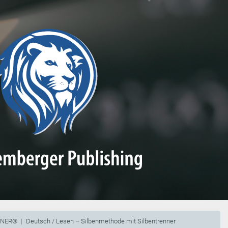
NNER®
Deutsch / Lesen – Silbenmethode mit Silbentrenner