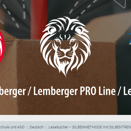
schule und ASO
Deutsch
Lesebücher – SILBENMETHODE mit SILBENTRE