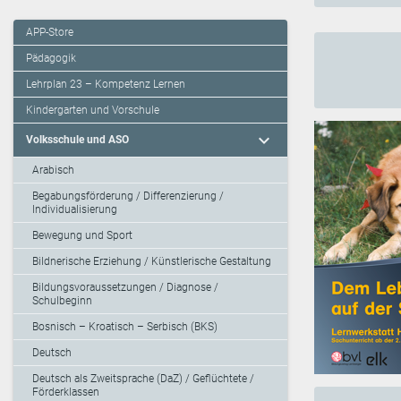
APP-Store
Pädagogik
Lehrplan 23 – Kompetenz Lernen
Kindergarten und Vorschule
expand_more
Volksschule und ASO
Arabisch
Begabungsförderung / Differenzierung /
Individualisierung
Bewegung und Sport
Bildnerische Erziehung / Künstlerische Gestaltung
Bildungsvoraussetzungen / Diagnose /
Schulbeginn
Bosnisch – Kroatisch – Serbisch (BKS)
Deutsch
Deutsch als Zweitsprache (DaZ) / Geflüchtete /
Förderklassen