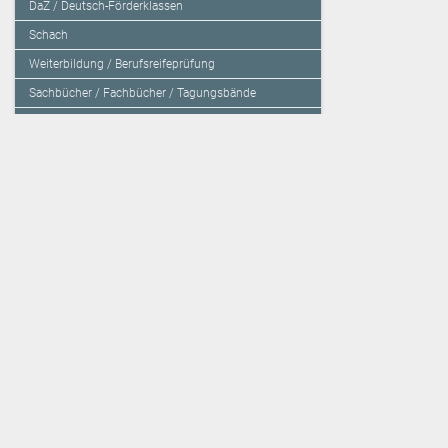
DaZ / Deutsch-Förderklassen
Schach
Weiterbildung / Berufsreifeprüfung
Sachbücher / Fachbücher / Tagungsbände
Herzensbildung / Resilienz / Traumapädagogik
Programmieren mit Kids
Deutschland – Grundschule
Deutschland – Gymnasium
Über den Verlag
Unsere Kooperati
Impressum, AGB und Lieferbestimmungen
Veritas Verlag
Kontakt
Mildenberger Verl
Kundenberatung (E-Mail)
elk Verlag
Auslieferung (Direktbestellung für den Buchhandel)
Lernserver - Indiv
Datenschutzerklärung
TimeTEX
Playmit
Lemberger Blog
Verlag Weber
BVL auf Facebook
Verlag Hölzel