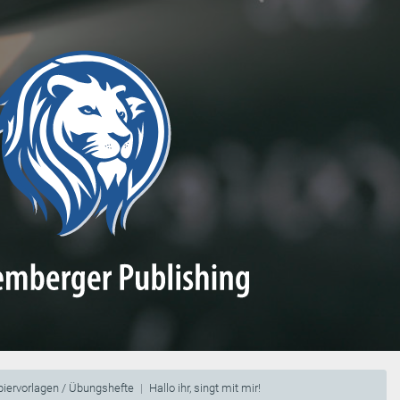
piervorlagen / Übungshefte
Hallo ihr, singt mit mir!