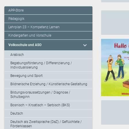
APP-Store
Pädagogik
Lehrplan 23 – Kompetenz Lernen
Kindergarten und Vorschule
expand_more
Volksschule und ASO
Arabisch
Begabungsförderung / Differenzierung /
Individualisierung
Bewegung und Sport
Bildnerische Erziehung / Künstlerische Gestaltung
Bildungsvoraussetzungen / Diagnose /
Schulbeginn
Bosnisch – Kroatisch – Serbisch (BKS)
Deutsch
Deutsch als Zweitsprache (DaZ) / Geflüchtete /
Förderklassen