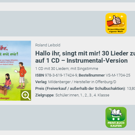
Roland Leibold
Hallo ihr, singt mit mir! 30 Lieder
auf 1 CD – Instrumental-Version
1 CD mit 30 Liedern; mit Singstimme
ISBN
978-3-619-17424-9,
Bestellnummer
VS-M-1704-25
Verlag
: Mildenberger / Hersteller in Offenburg/D
Preis (Freiverkauf / außerhalb der Schulbuchaktion)
: 13,8
Zielgruppe
: Schüler:innen, 1., 2., 3., 4. Klasse