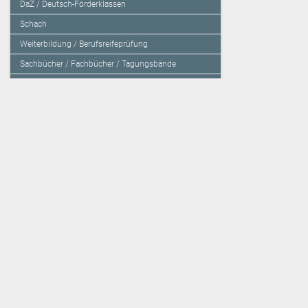
DaZ / Deutsch-Förderklassen
Schach
Weiterbildung / Berufsreifeprüfung
Sachbücher / Fachbücher / Tagungsbände
Herzensbildung / Resilienz / Traumapädagogik
Programmieren mit Kids
Deutschland – Grundschule
Deutschland – Gymnasium
Über den Verlag
Unsere Kooperati
Impressum, AGB und Lieferbestimmungen
Veritas Verlag
Kontakt
Mildenberger Verl
Kundenberatung (E-Mail)
elk Verlag
Auslieferung (Direktbestellung für den Buchhandel)
Lernserver - Indiv
Datenschutzerklärung
TimeTEX
Playmit
Lemberger Blog
Verlag Weber
BVL auf Facebook
Verlag Hölzel