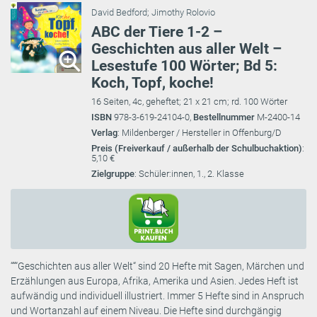
David Bedford
;
Jimothy Rolovio
ABC der Tiere 1-2 –
Geschichten aus aller Welt –
Lesestufe 100 Wörter; Bd 5:
Koch, Topf, koche!
16 Seiten, 4c, geheftet; 21 x 21 cm; rd. 100 Wörter
ISBN
978-3-619-24104-0,
Bestellnummer
M-2400-14
Verlag
: Mildenberger / Hersteller in Offenburg/D
Preis (Freiverkauf / außerhalb der Schulbuchaktion)
:
5,10 €
Zielgruppe
: Schüler:innen, 1., 2. Klasse
“““Geschichten aus aller Welt“ sind 20 Hefte mit Sagen, Märchen und
Erzählungen aus Europa, Afrika, Amerika und Asien. Jedes Heft ist
aufwändig und individuell illustriert. Immer 5 Hefte sind in Anspruch
und Wortanzahl auf einem Niveau. Die Hefte sind durchgängig