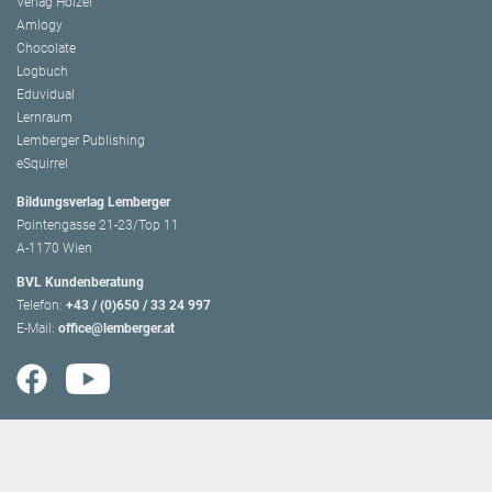
Verlag Hölzel
Amlogy
Chocolate
Logbuch
Eduvidual
Lernraum
Lemberger Publishing
eSquirrel
Bildungsverlag Lemberger
Pointengasse 21-23/Top 11
A-1170 Wien
BVL Kundenberatung
Telefon:
+43 / (0)650 / 33 24 997
E-Mail:
office@lemberger.at